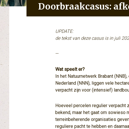
Doorbraakcasus: afk
UPDATE:
de tekst van deze casus is in juli 20
—
Wat speelt er?
In het Natuurnetwerk Brabant (NNB),
Nederland (NNN), liggen vele hectare
verpacht zijn voor (intensief) landb
Hoeveel percelen regulier verpacht z
bekend, maar het gaat om sowieso m
terreinbeherende organisaties geven
reguliere pacht te hebben en daarnaa