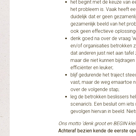
het begint met de keuze van e
het probleem is. Vaak heeft ee
duidelijk dat er geen gezamenl
gezamenlijk beeld van het pro
ook geen effectieve oplossing
denk goed na over de vraag ‘w
en/of organisaties betrokken z
dat anderen juist niet aan tafe
maar die niet kunnen bijdrage
efficiënter en leuker;
blijf gedurende het traject st
vast, maar de weg ernaartoe n
over de volgende stap;
leg de betrokken beslissers he
scenario’s. Een besluit om iets
gevolgen hiervan in beeld. Nie
Ons motto ‘denk groot en BEGIN klein
Achteraf bezien kende de eerste ope