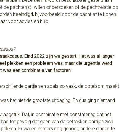
at hebben. Deze kennis wordt beschikbaar gesteld aan
 de pachter(s)- willen onderzoeken of de pachtrelatie op
worden beëindigd, bijvoorbeeld door de pacht af te kopen.
aar voor advies en hulp.
kcasus?
aakcasus. Eind 2022 zijn we gestart. Het was al langer
veel plekken een probleem was, maar die urgentie werd
t was een combinatie van factoren:
erschillende partijen en zoals zo vaak, de optelsom maakt
jk was het niet de grootste uitdaging. En dus ging niemand
raagstuk. Dat, in combinatie met constatering dat het
, had tot gevolg dat geen van de betrokken partijen zich
 pakken. Er waren immers nog genoeg andere dingen te