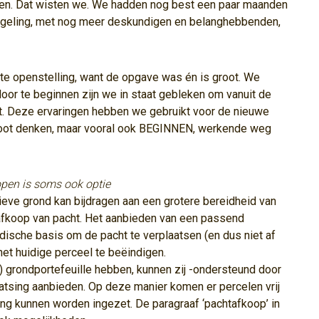
en. Dat wisten we. We hadden nog best een paar maanden
egeling, met nog meer deskundigen en belanghebbenden,
e openstelling, want de opgave was én is groot. We
 door te beginnen zijn we in staat gebleken om vanuit de
rkt. Deze ervaringen hebben we gebruikt voor de nieuwe
groot denken, maar vooral ook BEGINNEN, werkende weg
open is soms ook optie
ieve grond kan bijdragen aan een grotere bereidheid van
fkoop van pacht. Het aanbieden van een passend
idische basis om de pacht te verplaatsen (en dus niet af
 het huidige perceel te beëindigen.
 grondportefeuille hebben, kunnen zij -ondersteund door
tsing aanbieden. Op deze manier komen er percelen vrij
ing kunnen worden ingezet. De paragraaf ‘pachtafkoop’ in