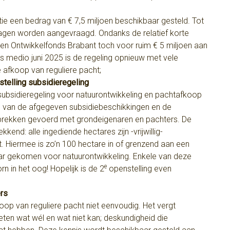
tie een bedrag van € 7,5 miljoen beschikbaar gesteld. Tot
agen worden aangevraagd. Ondanks de relatief korte
oen Ontwikkelfonds Brabant toch voor ruim € 5 miljoen aan
s medio juni 2025 is de regeling opnieuw met vele
 afkoop van reguliere pacht;
telling subsidieregeling
subsidieregeling voor natuurontwikkeling en pachtafkoop
is van de afgegeven subsidiebeschikkingen en de
sprekken gevoerd met grondeigenaren en pachters. De
kkend: alle ingediende hectares zijn -vrijwillig-
. Hiermee is zo’n 100 hectare in of grenzend aan een
r gekomen voor natuurontwikkeling. Enkele van deze
e
rn in het oog! Hopelijk is de 2
openstelling even
ers
op van reguliere pacht niet eenvoudig. Het vergt
eten wat wél en wat niet kan; deskundigheid die