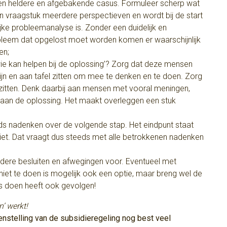
en heldere en afgebakende casus. Formuleer scherp wat
n vraagstuk meerdere perspectieven en wordt bij de start
ijke probleemanalyse is. Zonder een duidelijk en
bleem dat opgelost moet worden komen er waarschijnlijk
en;
ie kan helpen bij de oplossing’? Zorg dat deze mensen
ijn en aan tafel zitten om mee te denken en te doen. Zorg
l zitten. Denk daarbij aan mensen met vooral meningen,
n aan de oplossing. Het maakt overleggen een stuk
eeds nadenken over de volgende stap. Het eindpunt staat
iet. Dat vraagt dus steeds met alle betrokkenen nadenken
ldere besluiten en afwegingen voor. Eventueel met
 niet te doen is mogelijk ook een optie, maar breng wel de
ts doen heeft ook gevolgen!
’ werkt!
nstelling van de subsidieregeling nog best veel