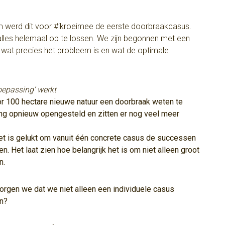
om werd dit voor #ikroeimee de eerste doorbraakcasus.
alles helemaal op te lossen. We zijn begonnen met een
t wat precies het probleem is en wat de optimale
oepassing’ werkt
or 100 hectare nieuwe natuur een doorbraak weten te
ing opnieuw opengesteld en zitten er nog veel meer
het is gelukt om vanuit één concrete casus de successen
. Het laat zien hoe belangrijk het is om niet alleen groot
n.
zorgen we dat we niet alleen een individuele casus
n?