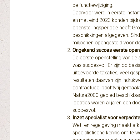
de functiewijziging.
Daarvoor werd in eerste instan
en met eind 2023 konden bijdr
openstellingsperiode heeft Gr
beschikkingen afgegeven. Sind
miljoenen opengesteld voor de
Ongekend succes eerste opens
De eerste openstelling van de 
was succesvol. Er zijn op bas
uitgevoerde taxaties, veel ge
resultaten daarvan zijn indrukwe
contractueel pachtvrij gemaakt
Natura2000-gebied beschikbaa
locaties waren al jaren een doo
succesvol.
Inzet specialist voor verpacht
Wet- en regelgeving maakt afko
specialistische kennis om te w