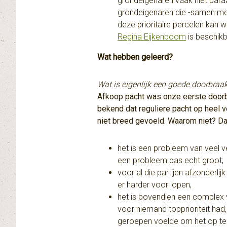
grondeigenaren vaak niet para
grondeigenaren die -samen met
deze prioritaire percelen kan 
Regina Eijkenboom
is beschikb
Wat hebben geleerd?
Wat is eigenlijk een goede doorbraa
Afkoop pacht was onze eerste doorbr
bekend dat reguliere pacht op heel 
niet breed gevoeld. Waarom niet? Da
het is een probleem van veel v
een probleem pas echt groot;
voor al die partijen afzonderli
er harder voor lopen,
het is bovendien een complex v
voor niemand topprioriteit had
geroepen voelde om het op te