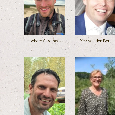
Jochem Sloothaak
Rick van den Berg